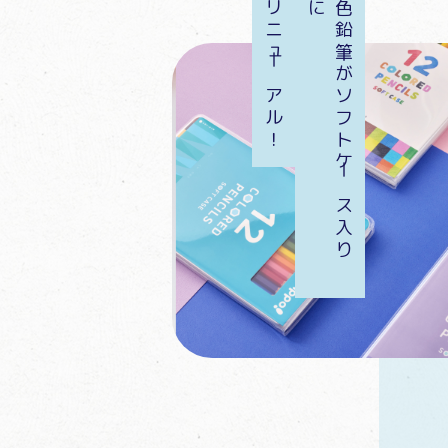
リニューアル！
色
鉛
筆
が
ソ
フ
ト
ケ
ー
ス
入
り
に