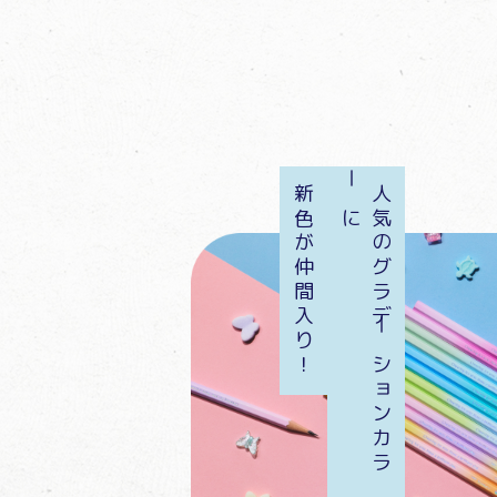
新色が仲間入り！
人
気
の
グ
ラ
デ
ー
シ
ョ
ン
カ
ラ
ー
に