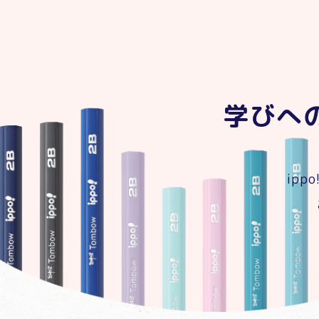
学びへ
ip