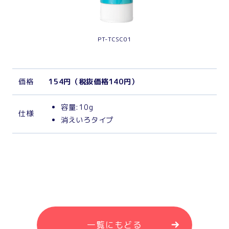
PT-TCSC01
価
格
154円（税抜価格140円）
容量:10g
仕
様
消えいろタイプ
一覧にもどる